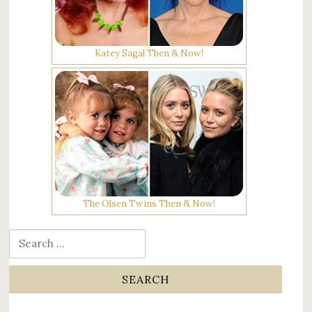
Katey Sagal Then & Now!
The Olsen Twins Then & Now!
Search for: