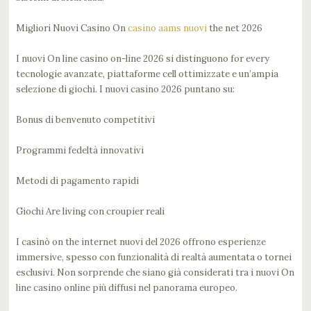
Migliori Nuovi Casino On
casino aams nuovi
the net 2026
I nuovi On line casino on-line 2026 si distinguono for every
tecnologie avanzate, piattaforme cell ottimizzate e un’ampia
selezione di giochi. I nuovi casino 2026 puntano su:
Bonus di benvenuto competitivi
Programmi fedeltà innovativi
Metodi di pagamento rapidi
Giochi Are living con croupier reali
I casinò on the internet nuovi del 2026 offrono esperienze
immersive, spesso con funzionalità di realtà aumentata o tornei
esclusivi. Non sorprende che siano già considerati tra i nuovi On
line casino online più diffusi nel panorama europeo.