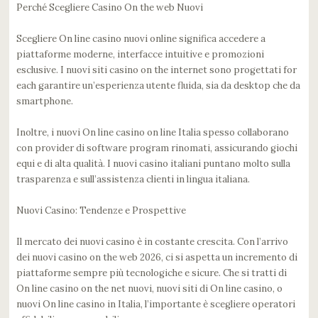
Perché Scegliere Casino On the web Nuovi
Scegliere On line casino nuovi online significa accedere a
piattaforme moderne, interfacce intuitive e promozioni
esclusive. I nuovi siti casino on the internet sono progettati for
each garantire un’esperienza utente fluida, sia da desktop che da
smartphone.
Inoltre, i nuovi On line casino on line Italia spesso collaborano
con provider di software program rinomati, assicurando giochi
equi e di alta qualità. I nuovi casino italiani puntano molto sulla
trasparenza e sull’assistenza clienti in lingua italiana.
Nuovi Casino: Tendenze e Prospettive
Il mercato dei nuovi casino è in costante crescita. Con l’arrivo
dei nuovi casino on the web 2026, ci si aspetta un incremento di
piattaforme sempre più tecnologiche e sicure. Che si tratti di
On line casino on the net nuovi, nuovi siti di On line casino, o
nuovi On line casino in Italia, l’importante è scegliere operatori