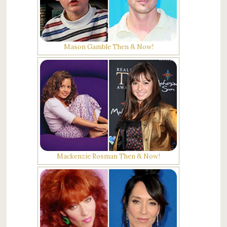
Mason Gamble Then & Now!
Mackenzie Rosman Then & Now!