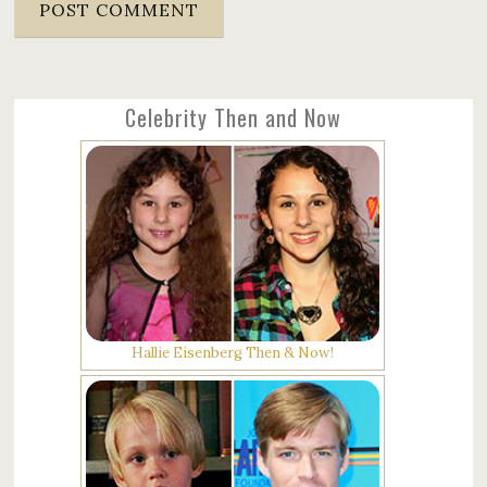
Celebrity Then and Now
Hallie Eisenberg Then & Now!