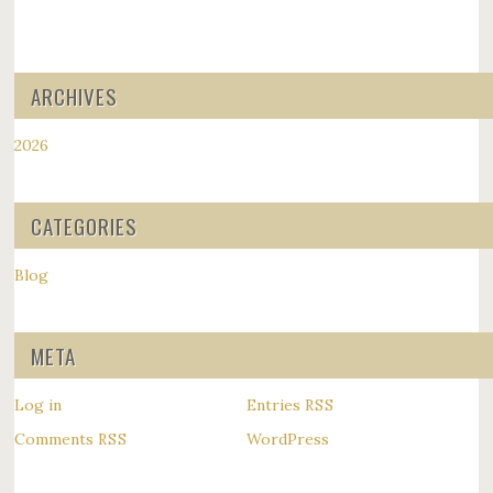
ARCHIVES
2026
CATEGORIES
Blog
META
Log in
Entries
RSS
Comments
WordPress
RSS