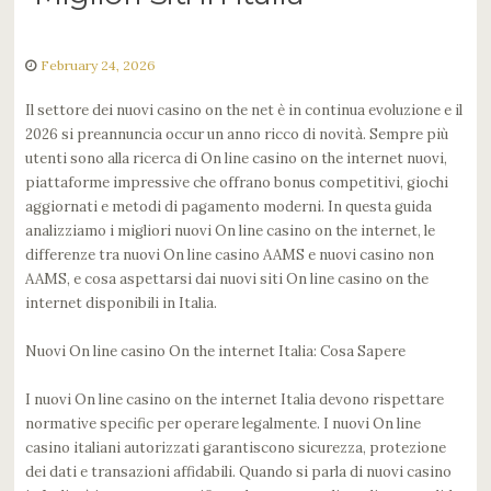
February 24, 2026
Il settore dei nuovi casino on the net è in continua evoluzione e il
2026 si preannuncia occur un anno ricco di novità. Sempre più
utenti sono alla ricerca di On line casino on the internet nuovi,
piattaforme impressive che offrano bonus competitivi, giochi
aggiornati e metodi di pagamento moderni. In questa guida
analizziamo i migliori nuovi On line casino on the internet, le
differenze tra nuovi On line casino AAMS e nuovi casino non
AAMS, e cosa aspettarsi dai nuovi siti On line casino on the
internet disponibili in Italia.
Nuovi On line casino On the internet Italia: Cosa Sapere
I nuovi On line casino on the internet Italia devono rispettare
normative specific per operare legalmente. I nuovi On line
casino italiani autorizzati garantiscono sicurezza, protezione
dei dati e transazioni affidabili. Quando si parla di nuovi casino